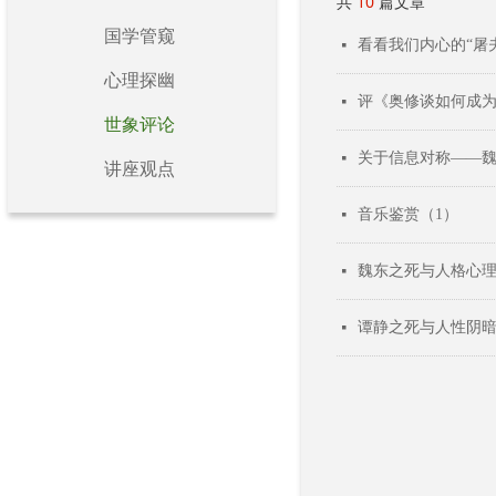
共
10
篇文章
国学管窥
看看我们内心的“屠
넷
心理探幽
评《奥修谈如何成
넷
世象评论
关于信息对称——
넷
讲座观点
音乐鉴赏（1）
넷
魏东之死与人格心
넷
谭静之死与人性阴
넷