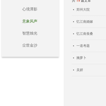
共
19
篇文章
心境潭影
郑州大院
넷
意象风声
忆江南婚嫁
넷
智慧烛光
忆江南蚕桑
넷
尘世金沙
一道考题
넷
腌萝卜
넷
吴妍
넷