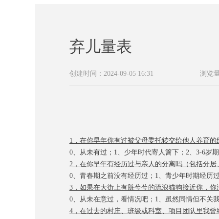
弃儿量表
创建时间：
2024-09-05
16:31
浏览
1，
在你
早年你
有过被父母委托转交给他人养育的
0、
从未有过；
1、
少年时代寄人篱下；
2、
3-6
2，
在你早年有经历过与亲人的分离吗
（包括分居
0、
青春期之前没有经历过；
1、
青少年时期经历
3，
如果
在大街上
有脏兮兮的流浪猫狗
接近你，你
0、
从未在意过
，看情况吧
；
1、
虽然
同情但不关
4，
在过去的村庄、班级或科室、项目团队里我曾