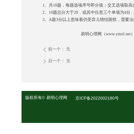
1、
共10题，每题
选项序号即分值；
交叉选项取高
2、
10
题
总分大于20，或
其中
任意
三个单项为4分
3、
A题3分以上意味着仍受弃儿情结困扰，需要治
易明心理网（www.ymxl.net）西山
前一个：
无
ꄴ
后一个：
无
ꄲ
版权所有©
易明心理网
京ICP备2022002180号