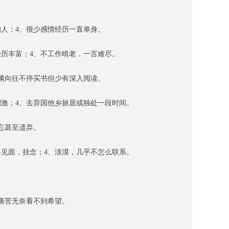
的人；
4、
很少感情经历
一直单身
。
经历丰富；
4、
不工作啃老
，
一言难尽。
满向往不停买书但
少有
深入阅读。
刺激；
4、
去异国他乡旅居或独处一段时间。
忘甚至遗弃。
得见面，
挂念
；4、淡漠，几乎不怎么联系
。
痛苦无奈看不到希望。