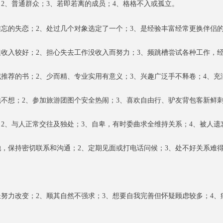
；
2、
普通
群众；
3、
若即若离的成员；
4
、
格格不入或孤立。
难忘的失恋；
2、
处过几个对象选定了一个；
3、
是经验丰富经常更换伴侣
但收入较好；
2、
担心失去工作没收入而努力；
3、
频跳槽尝试各种工作，
威推荐的书；
2、
少而精、专业实用有意义；
3、
兴趣广泛手不释卷；
4、
充
脆不
想；
2、
参加旅游团图个安全热闹；
3、
喜欢自由行
、
驴友背包
客新鲜
；
2、
与人正常交往及独处；
3、
自卑，有时委曲求全维持关系
；
4、
被人遗
她，保持密切联系和沟通；
2、
定期
见面
或
打电话
问候
；
3、
处不好关系
难
长
努力
改变
；
2、
顺其自然不强求；
3、
想要自我完善但怀疑
顾虑较多；
4、