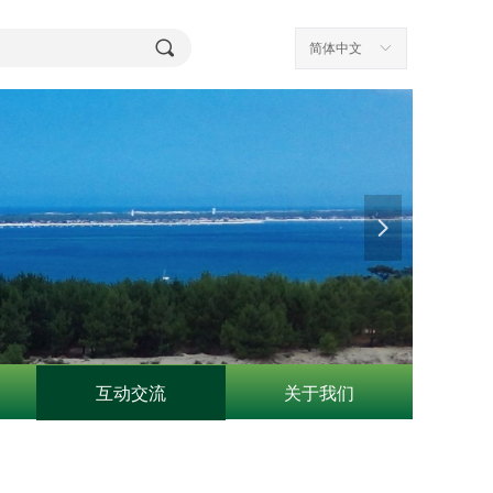
끠
简体中文
ꀅ
넲
互动交流
关于我们