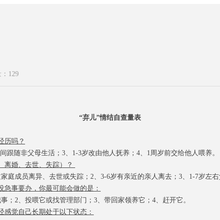
量：
129
“弃儿”情结自查量表
经历吗？
岁期间跟随非父母生活；
3、
1-3岁
改由他人抚养；
4、
1周岁前交给他人喂养。
、离婚、去世、失踪）
？
过家庭成员离异、去世或失踪；
2、
3-6岁有亲近的亲人离去；
3、
1-
7
岁
左右
没急事要办，你最可能会做的是：
我事；
2、
投喂它或找管理部门；
3、
带回家领养它
；
4、
赶开它。
经感觉自己长期处于以下状态：