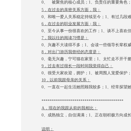
0、
被聚焦的核心成员；
1、
负责任的重要角色
5，
在过去的亲密关系方面，我：
0、
和
唯一
爱人关系稳定持续至今
；
1、
有过几段
6，
在过去的职业发展方面
；
我：
0、
至
今
从事一份很喜欢的工作
；
1、
谈不上喜欢
7，
我
以往
的阅读习惯是：
0、
兴趣不大读得不多；
1、
会读一些领导长辈权
8，
对出门游历我
曾经
的态度是：
0、
毫无兴趣，宁可猫在家里；
1、
太忙走不开干
9，
过去有过很长一段时间我觉得自己：
0、
很受大家欢迎，拥护；
1、
被周围人宠爱保护
10，
以前
我跟母亲的关系：
0、
一直在
一起生活她照顾我较多；
1、
经常探望
****************************************
A，
现在的我跟从前的我相比：
0、
成熟独立，自信满满；
1、
正在朝积极方向成
说明：