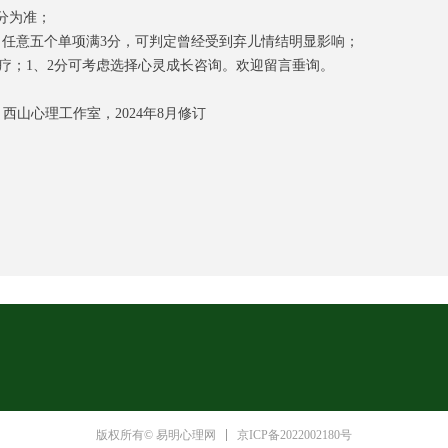
分为准
；
、任意
五个单项
满3分
，可判定曾经受到弃儿情结明显影响
；
疗；1、2分可
考虑
选择心灵成长
咨询。欢迎留言垂询。
心理工作室，2024年8月修订
京ICP备2022002180号
版权所有© 易明心理网