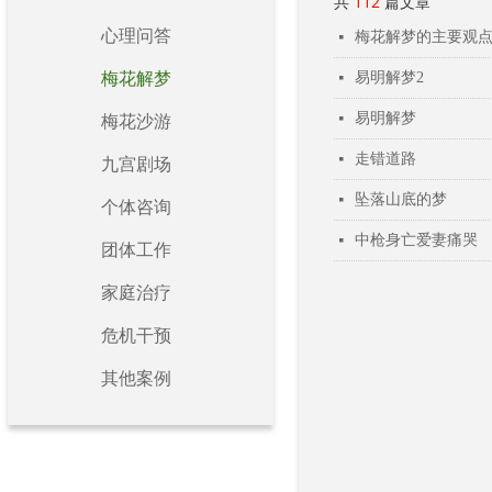
共
112
篇文章
心理问答
梅花解梦的主要观
넷
梅花解梦
易明解梦2
넷
易明解梦
넷
梅花沙游
走错道路
넷
九宫剧场
坠落山底的梦
넷
个体咨询
中枪身亡爱妻痛哭
넷
团体工作
家庭治疗
危机干预
其他案例