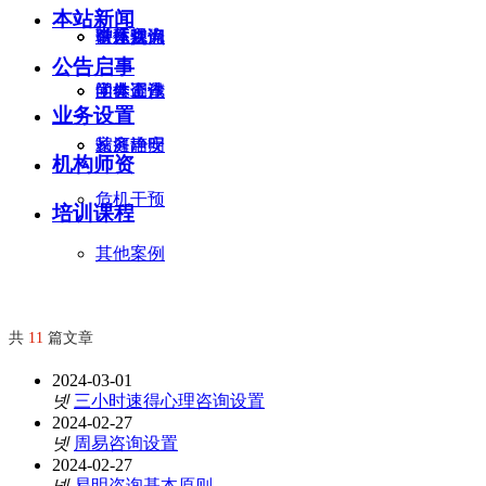
本站新闻
个体咨询
讲座观点
智慧烛光
前往交流
联系我们
公告启事
团体工作
尘世金沙
问卷调查
学会资讯
业务设置
家庭治疗
长河静安
站务声明
机构师资
危机干预
培训课程
其他案例
共
11
篇文章
2024-03-01
넷
三小时速得心理咨询设置
2024-02-27
넷
周易咨询设置
2024-02-27
넷
易明咨询基本原则