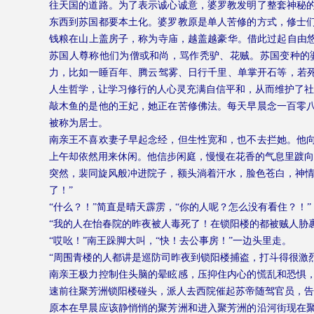
往天国的道路。为了表示诚心诚意，婆罗教发明了整套神秘
东西到苏国都要本土化。婆罗教原是单人苦修的方式，修士
钱粮在山上盖房子，称为寺庙，越盖越豪华。借此过起自由悠
苏国人尊称他们为僧或和尚，骂作秃驴、花贼。苏国变种的
力，比如一睡百年、腾云驾雾、日行千里、单掌开石等，若死
人生哲学，让学习修行的人心灵充满自信平和，从而维护了社
敲木鱼的是他的王妃，她正在苦修佛法。每天早晨念一百零
被称为居士。
南亲王不喜欢妻子早起念经，但生性宽和，也不去拦她。他
上午却依然用来休闲。他信步闲庭，慢慢在花香的气息里踱向
突然，裴同旋风般冲进院子，额头淌着汗水，脸色苍白，神情
了！”
“什么？！”简直是晴天霹雳，“你的人呢？怎么没有看住？！”
“我的人在怡春院的昨夜被人毒死了！在锁阳楼的都被贼人胁
“哎吆！”南王跺脚大叫，“快！去公事房！”一边头里走。
“周围青楼的人都讲是巡防司昨夜到锁阳楼捕盗，打斗得很激
南亲王极力控制住头脑的晕眩感，压抑住内心的慌乱和恐惧
速前往聚芳洲锁阳楼碰头，派人去西院催起苏帝随驾官员，告
原本在早晨应该静悄悄的聚芳洲和进入聚芳洲的沿河街现在