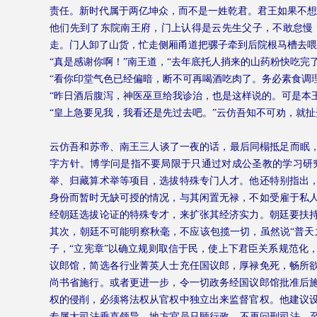
责任。新时代属于两亿坤众，而不是一姓乾君。君王如果不想
他们先到了东院南王府，门上认得是云先生父子，不敢怠慢
走。门人卸了山货，忙走侧厢甬道把骡子牵到后院根马槽去喂
“真是感谢你啊！”南王道，“去年底托人捎来的山药粉快吃
“看你印堂气色已经偏暗，断不可再喝酒吃肉了。务必素食调
“昨日酒后腹泻，神医巫亘给我诊治，也是这样说的。可是本
“皇上急要见我，我看还是先过去吧。”云仿吾知不可劝，就
云仿吾和苏帝、南王三人谈了一夜的话，最后同榻抵足而眠，
字方针。博学问是指不要局限于只通过对成公圣教的学习研
举、归藏算术举等项目，选拔特殊专门人才。他还特别指出
身份而暂时无缺可授的情况，与其闲置无禄，不如受雇于私
经朝廷选拔论证的特殊专才，来扩张其经济实力。朝廷要扶
其次，朝廷不可能明察秋毫，不应该包揽一切，虽然说“普天
子，“立宪章”以确立规则取信于民，使上下君臣关系规范化
议郎馆，简选各行业菁英人士充任国议郎，厚禄免死，畅所
尚书省施行。或者更进一步，令一切政务经国议郎馆批准后
权的侵削，必须将法权从官权中独立出来监督官权。他建议
专属大司法垂直领导，地方官员只顾行政，不再问刑司法。至