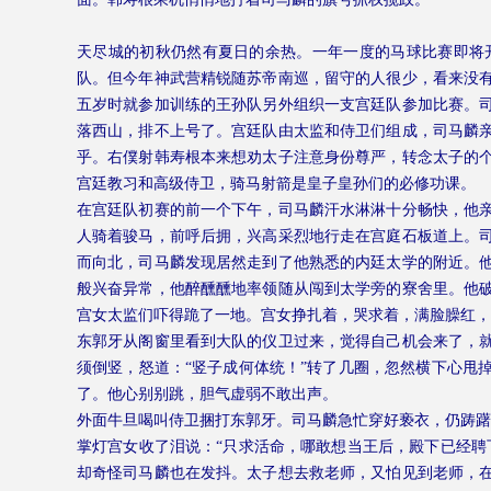
天尽城的初秋仍然有夏日的余热。一年一度的马球比赛即将
队。但今年神武营精锐随苏帝南巡，留守的人很少，看来没
五岁时就参加训练的王孙队另外组织一支宫廷队参加比赛。
落西山，排不上号了。宫廷队由太监和侍卫们组成，司马麟
乎。右僕射韩寿根本来想劝太子注意身份尊严，转念太子的
宫廷教习和高级侍卫，骑马射箭是皇子皇孙们的必修功课。
在宫廷队初赛的前一个下午，司马麟汗水淋淋十分畅快，他
人骑着骏马，前呼后拥，兴高采烈地行走在宫庭石板道上。
而向北，司马麟发现居然走到了他熟悉的内廷太学的附近。
般兴奋异常，他醉醺醺地率领随从闯到太学旁的寮舍里。他
宫女太监们吓得跪了一地。宫女挣扎着，哭求着，满脸臊红，
东郭牙从阁窗里看到大队的仪卫过来，觉得自己机会来了，
须倒竖，怒道：“竖子成何体统！”转了几圈，忽然横下心甩
了。他心别别跳，胆气虚弱不敢出声。
外面牛旦喝叫侍卫捆打东郭牙。司马麟急忙穿好亵衣，仍踌躇
掌灯宫女收了泪说：“只求活命，哪敢想当王后，殿下已经聘
却奇怪司马麟也在发抖。太子想去救老师，又怕见到老师，