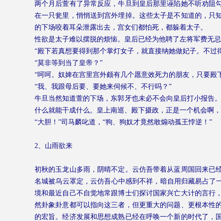
两个月后萱有了异常反应，牛旦到皇后那里诬陷她不听劝阻
在一只瓮里，悄悄送到宫外埋掉。这些太子是不知道的，只
的下场咬着耳朵泄露出去，宫女们都怕死，都躲着太子。
性欲是太子难以摆脱的烦恼。皇后已经为他聘了左将军费无忌
“殿下若真想要得到那个掌灯女子，就直接纳她做妃子。不过
“莫非等到当了皇帝？”
“呵呵。奴婢在宫里宫外颇有几个愿意效死力的朋友，只要殿
“我、我跟母后要、要她来伺候不、不行吗？”
牛旦当然知道萱的下场，东郭牙也未必不会向皇后打小报告。
什么就能干成什么。皇上南巡、殿下摄政，正是一个机会啊，
“大胆！”司马麟叱道，“狗、狗奴才竟然敢煽动孤王悖逆！”
2
、山雨欲来
初秋的玉龙山多雨，阴晴不定。云仿吾带着从蓝周国回来已
名城被乌云罩定，云仿吾心中感到不祥，暗自用归藏易占了一
境和最近自己不自觉地常跟博士们探讨国家兴亡大计的言行
然卦象卦意都可以指向这三者，但更重大的问题、更根本性
的宏旨。经济发展和思想成熟已经在呼唤一个新的时代了，