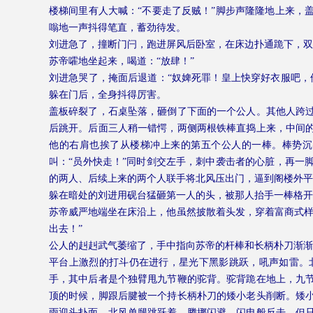
楼梯间里有人大喊：“不要走了反贼！”脚步声隆隆地上来，
嗡地一声抖得笔直，蓄劲待发。
刘进急了，撞断门闩，跑进屏风后卧室，在床边扑通跪下，双
苏帝嚯地坐起来，喝道：“放肆！”
刘进急哭了，掩面后退道：“奴婢死罪！皇上快穿好衣服吧，
躲在门后，全身抖得厉害。
盖板碎裂了，石桌坠落，砸倒了下面的一个公人。其他人跨
后跳开。后面三人稍一错愕，两侧两根铁棒直捣上来，中间
他的右肩也挨了从楼梯冲上来的第五个公人的一棒。棒势沉
叫：“员外快走！”同时剑交左手，刺中袭击者的心脏，再一
的两人、后续上来的两个人联手将北风压出门，逼到阁楼外平
躲在暗处的刘进用砚台猛砸第一人的头，被那人抬手一棒格开
苏帝威严地端坐在床沿上，他虽然披散着头发，穿着富商式样
出去！”
公人的赳赳武气萎缩了，手中指向苏帝的杆棒和长柄朴刀渐渐
平台上激烈的打斗仍在进行，星光下黑影跳跃，吼声如雷。
手，其中后者是个独臂甩九节鞭的驼背。驼背跪在地上，九
顶的时候，脚跟后腱被一个持长柄朴刀的矮小老头削断。矮
雨迎头扑面。北风单腿跳跃着，腾挪闪避，闪电般反击。但