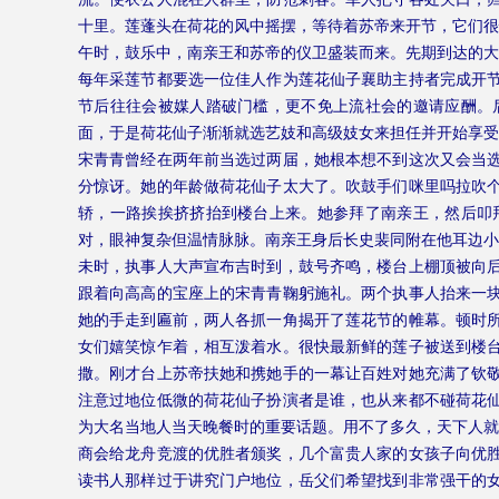
十里。莲蓬头在荷花的风中摇摆，等待着苏帝来开节，它们很
午时，鼓乐中，南亲王和苏帝的仪卫盛装而来。先期到达的大
每年采莲节都要选一位佳人作为莲花仙子襄助主持者完成开
节后往往会被媒人踏破门槛，更不免上流社会的邀请应酬。
面，于是荷花仙子渐渐就选艺妓和高级妓女来担任并开始享受
宋青青曾经在两年前当选过两届，她根本想不到这次又会当
分惊讶。她的年龄做荷花仙子太大了。吹鼓手们咪里吗拉吹
轿，一路挨挨挤挤抬到楼台上来。她参拜了南亲王，然后叩
对，眼神复杂但温情脉脉。南亲王身后长史裴同附在他耳边小
未时，执事人大声宣布吉时到，鼓号齐鸣，楼台上棚顶被向
跟着向高高的宝座上的宋青青鞠躬施礼。两个执事人抬来一
她的手走到匾前，两人各抓一角揭开了莲花节的帷幕。顿时
女们嬉笑惊乍着，相互泼着水。很快最新鲜的莲子被送到楼
撒。刚才台上苏帝扶她和携她手的一幕让百姓对她充满了钦
注意过地位低微的荷花仙子扮演者是谁，也从来都不碰荷花
为大名当地人当天晚餐时的重要话题。用不了多久，天下人就
商会给龙舟竞渡的优胜者颁奖，几个富贵人家的女孩子向优
读书人那样过于讲究门户地位，岳父们希望找到非常强干的