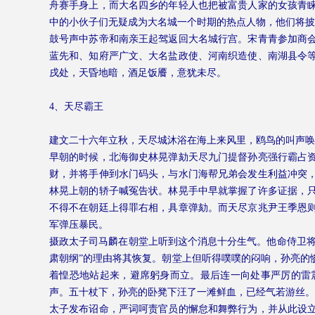
舟赛手身上，而大名四乡的年轻人也把被富贵人家的女孩青
中的小伙子们无疑成为大名城一个时期的热点人物，他们将披
鼓号声中苏帝和南亲王起驾返回大名城行宫。宋青青参加商
蓝先和、知府严广文、大名盐政使、河南织造使、南湖县令
戌处，天昏地暗，酒足饭餍，意犹未尽。
4
、天尽霸王
建文二十六年立秋，天尽城沐浴在海上来风里，鸥鸟的叫声唤
早朝的时候，北海御史林晃弹劾天尽九门提督孙亮强行霸占
财，并将手伸到水门码头，与水门海帮兄弟会发生利益冲突
林晃上朝的轿子喊冤告状。林晃手中早就掌握了许多证据，
不得不在朝廷上得罪右相，具章弹劾。而天尽京兆尹王季恩
军弹压暴民。
摄政太子司马麟在朝堂上听到这个消息十分生气。他命侍卫将
肃朝纲”的理由将其恢复。朝堂上但听得噗噗的闷响，孙亮的
着惶恐地站起来，避席躬身而立。最后连一向处事严厉的雷
声。五十杖下，孙亮的卧凳下汪了一滩鲜血，已经气若游丝。
太子发布诏命，严词呵责官员的懈怠和舞弊行为，并从此设