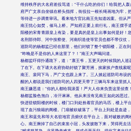
维持秩序的大名府差役骂道：“干什么吃的你们！给我把人轰
府严广文亲自坐镇在桥头指挥，衙役拉一根长绳画地为牢，
等待进一步调查审讯。看来地方官比南王先知道凶案。但从严
南王忧心如焚，催马上桥。严知府正要上前行礼，南王摆手道
阳楼的宋青青跟皇上有染，要是真的是皇上出事如何是好！
名刑部侍郎、河中按察使、河南织造使等官员也都不带仪仗，
巡防司的杨都监已经在那里，他们封锁了整个锁阳楼，正在到
“昨晚是不是你的人来这里了？！”南王大声喝问道。
杨都监吓得扑通跪下，道：“禀王爷，五更天的时候我的人巡
了在下。在下请大名府协助封锁了聚芳洲，挨家挨户查线索呢
南王、裴同下马，严广文也跟上来了。三人掀起巡防司布设的
醒的人都说是我们巡防司的人四更天带了三辆马车来这里抓人
南王嫌恶道：“你的人都给我滚蛋！严大人你来负责这里侦查
杨都监脸色煞白，冷汗淋淋。他从来没有见南王如此凶恶过
快进驻锁阳楼的时候，楼门口到处拴着官员的马匹，楼上平
现了血污狼籍的阁楼。门扇被砍破落了，平台上到处是血迹，
南王和蓝先和等大名驻地官员俯伏在平台上，面对破败的阁
心。南王揪掉了自己的束发小冠，头发披散下来，哭得死去活
“贼求朕甚急。北风势单难支。朕或必死无归，得此字者当往