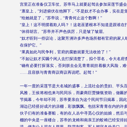
宫里正在准备仪卫车仗。苏帝马上就要起驾去参加采莲节盛
“禀皇上，”刘进俯伏在他脚下，“不是奴才不会办事，实在是
“给她就是了，”苏帝说，“青青何止这个数啊！”
“皇上！这不明摆着欺人吗？！这老巫婆根本不知道是跟谁在
“休得胡言。”苏帝并不声色俱厉，只是皱了皱眉。
“奴才听到一些议论，这聚芳洲许多声色场所都有官府的家人
在保护它。”
“果真如此与民争利，官府的腐败就要无法收拾了！”
“不如让奴才买嘱个闲人去打探清楚了，拟个罪名，令大名府
“确有必要打探落实，否则朕去会见青青就担着极大风险，
……且容朕与青青商议商议再说吧。起驾！”
一年一度的采莲节是大名城的盛事，上流社会的贵妇、平头
风雅，王侯将相也来与民同乐，而豪商巨贾慷慨资助，做匾
节揭幕，今年却不同，苏帝要亲自为这个民间节日揭幕，因此
湖边已经搭好成片的凉棚，彩旗飘飘。包括宋青青在内的许
伙子们有的准备赛船，有的在人丛中寻觅心仪的姑娘，然后
棚的中央是一座楼台，苏帝的龙椅和南亲王的蛟椅已经安排
流。便衣公人混在人群里，防范刺客。军人把守各处关口，