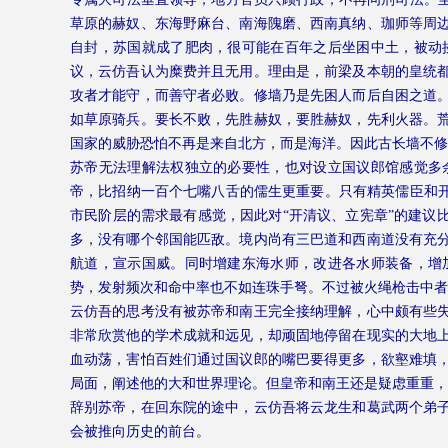
草原的赫奴、东海野麻台、南海隗磨、西南真纳、珈师等周
自封，苏国就成了肥肉，很可能在百年之后坐困中土，被动
议，云仿吾认为糜费并且无用。理由是，前梁及本朝的皇统
攻者才能守，而善守者必败。修墙乃是先困人而后自困之道
如草原骑兵。要长不败，先胜赫奴，要胜赫奴，先利火器。
国家的威胁恐怕不再是来自北方，而是海洋。因此古长墙不修
苏帝无法理解法权独立的必要性，也对设立国议郎馆感觉多
帝，比招纳一百个七嘴八舌的儒生更重要。只有精英儒臣和开
市民阶层的需求最有感觉，因此对“开清议、立宪章”的建议
多，没有哪个邻国能匹敌。境内尚有三巴道和西南道没有充
航道，宣示国威。同时增建东海水师，改进各水师装备，增
势，发射频次和命中率也不如连珠手弩。不过被火绳枪击中者
云仿吾的思考没有被苏帝和南王完全接纳理解，心中颇有些
非常欣赏他的学术成就和远见，却顽固地停留在现实的大地
血动荡，害怕百姓们通过国议郎的嘴巴要得更多，欲壑难填
局面，阐述他的大和世界理论。但皇帝和南王还是疑虑重重，
辞别苏帝，在回东院的途中，云仿吾将云龙生和葛武两个弟
会被推向历史的前台。