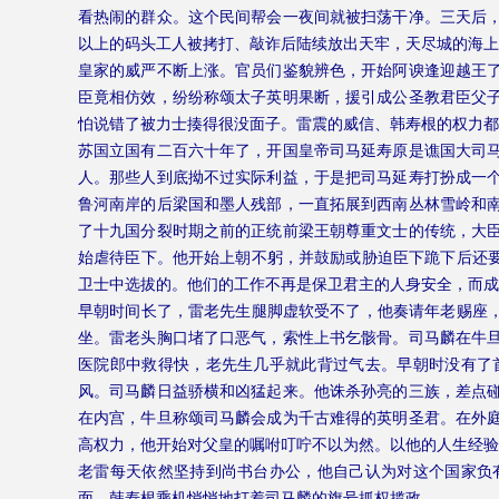
看热闹的群众。这个民间帮会一夜间就被扫荡干净。三天后
以上的码头工人被拷打、敲诈后陆续放出天牢，天尽城的海上
皇家的威严不断上涨。官员们鉴貌辨色，开始阿谀逢迎越王
臣竟相仿效，纷纷称颂太子英明果断，援引成公圣教君臣父
怕说错了被力士揍得很没面子。雷震的威信、韩寿根的权力都
苏国立国有二百六十年了，开国皇帝司马延寿原是谯国大司
人。那些人到底拗不过实际利益，于是把司马延寿打扮成一
鲁河南岸的后梁国和墨人残部，一直拓展到西南丛林雪岭和
了十九国分裂时期之前的正统前梁王朝尊重文士的传统，大
始虐待臣下。他开始上朝不躬，并鼓励或胁迫臣下跪下后还要
卫士中选拔的。他们的工作不再是保卫君主的人身安全，而成
早朝时间长了，雷老先生腿脚虚软受不了，他奏请年老赐座，
坐。雷老头胸口堵了口恶气，索性上书乞骸骨。司马麟在牛
医院郎中救得快，老先生几乎就此背过气去。早朝时没有了
风。司马麟日益骄横和凶猛起来。他诛杀孙亮的三族，差点
在内宫，牛旦称颂司马麟会成为千古难得的英明圣君。在外
高权力，他开始对父皇的嘱咐叮咛不以为然。以他的人生经验
老雷每天依然坚持到尚书台办公，他自己认为对这个国家负
面。韩寿根乘机悄悄地打着司马麟的旗号抓权揽政。