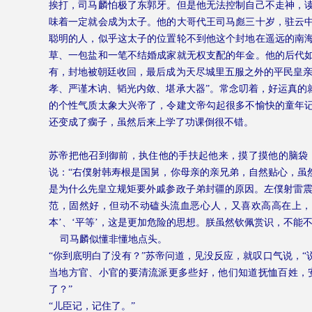
挨打，司马麟怕极了东郭牙。但是他无法控制自己不走神，
味着一定就会成为太子。他的大哥代王司马彪三十岁，驻云
聪明的人，似乎这太子的位置轮不到他这个封地在遥远的南
草、一包盐和一笔不结婚成家就无权支配的年金。他的后代
有，封地被朝廷收回，最后成为天尽城里五服之外的平民皇亲
孝、严谨木讷、韬光内敛、堪承大器”。常念叨着，好运真的
的个性气质太象大兴帝了，令建文帝勾起很多不愉快的童年
还变成了瘸子，虽然后来上学了功课倒很不错。
苏帝把他召到御前，执住他的手扶起他来，摸了摸他的脑袋
说：“右僕射韩寿根是国舅，你母亲的亲兄弟，自然贴心，虽
是为什么先皇立规矩要外戚参政子弟封疆的原因。左僕射雷震
范，固然好，但动不动磕头流血恶心人，又喜欢高高在上，自
本’、‘平等’，这是更加危险的思想。朕虽然钦佩赏识，不能
司马麟似懂非懂地点头。
“你到底明白了没有？”苏帝问道，见没反应，就叹口气说，
当地方官、小官的要清流派更多些好，他们知道抚恤百姓，
了？”
“儿臣记，记住了。”