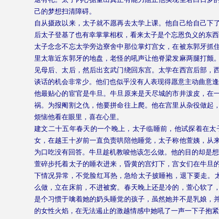
己的梦想扫清障碍。
自从摄政以来，太子就不愿再去太学上课。他自己给自己下
后太子登基了也有幸掌掌相权，看来太子是个忘恩负义的东西
太子念念不忘太学旁边寮舍中那位掌灯宫女，在被东郭牙抓
里太靠近东郭牙的地盘，老怪的吼声让他脊梁发麻两腿打颤
见母后、太后，然后出玄武门绕回东宫。太学在西宫后部，
谈话的机会非常少。他们也似乎没有人表现得愿意主动曲意逢
他最贴心的宦官是牛旦。牛旦原来是天尽城的市井泼皮，在
祸。为报阉割之仇，他要拼命往上爬。他在宫里从杂役做起
烦恼他看在眼里，喜在心里。
建文二十五年春天的一个晚上，太子临睡前，他试探着在太
女，在越王十岁前一直负责哄陪他睡觉，太子称他萱姨，从
为口吃没有回答。牛旦趁机教唆他该怎么做。他的目的却是想
萱碎步托着太子的睡衣进来，昏黄的宫灯下，宫女们在牛旦
下情况异常，不觉脸红耳热，急给太子披睡袍，退下要走。太
么做，立在床前，不进被窝。春天晚上还是冷的，萱心软了
是个习惯于噙着她的奶头睡觉的孩子，虽然她并不是乳娘，
的女性火焰，在无法遏止的激越情感中她吼了一声一下子抱紧