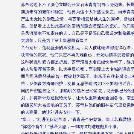
苏帝迟迟下不了决心立即公开宣召宋青青到自己身边来。长
前所未有的繁荣和稳定，他要为这个太平盛世负责。而宋青
产生出无比的崇敬之情，与苏帝相爱是她人生的巅峰。曾经
美。但是看上去如此美好的爱情却隐含着深刻的危机。他们
是风流薄幸不负责任的人，自己是不是跟自己很反对和鄙视
太虚荣，只是为了沾上皇恩而冒险？
兰台别后，莲花盛会的再次相见，两人彼此端详都觉得心痛
块青铜的沉寂。他们决定不再为难自己，开始尽情享受爱情的
这种状况对双方都是折磨。苏帝滞留大名已经快半年了，隔
的人常常浑然不觉，以为事属机密，而实际上大名城的谣言
而且司马蓉登基前曾一度被封为郑王。南亲王在莲花盛会上
告，反倒多方掩饰回护，劝费无忌等随驾大臣不要相信谣言
同的严密监控之下。胭脂矶的礁石已经凿去，龙舟队已经经
划，并将新计划通报给天尽，让天尽重新通知全国各地。南
的随员和大名当地的官员了。苏帝从他们的眼神语气里察觉
的人商量。他让刘进去安排一下。
“皇上，”刘进俯伏进言道，“青青是个好姑娘。皇上若真爱她
“你这个畜生！”苏帝大怒，一脚踢得刘进连翻几个滚。
外间赵光和北风听见动静大了，急忙跑进来跪下道：“皇上息怒