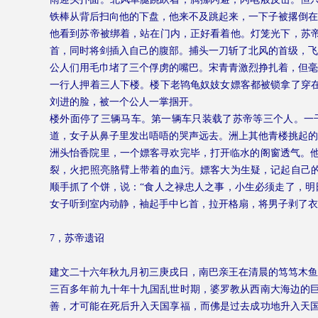
铁棒从背后扫向他的下盘，他来不及跳起来，一下子被撂倒在
他看到苏帝被绑着，站在门内，正好看着他。灯笼光下，苏帝
首，同时将剑插入自己的腹部。捕头一刀斩了北风的首级，飞
公人们用毛巾堵了三个俘虏的嘴巴。宋青青激烈挣扎着，但毫
一行人押着三人下楼。楼下老鸨龟奴妓女嫖客都被锁拿了穿在
刘进的脸，被一个公人一掌掴开。
楼外面停了三辆马车。第一辆车只装载了苏帝等三个人。一
道，女子从鼻子里发出唔唔的哭声远去。洲上其他青楼挑起的
洲头怡香院里，一个嫖客寻欢完毕，打开临水的阁窗透气。
裂，火把照亮胳臂上带着的血污。嫖客大为生疑，记起自己的
顺手抓了个饼，说：“食人之禄忠人之事，小生必须走了，明
女子听到室内动静，袖起手中匕首，拉开格扇，将男子剥了衣
7
，苏帝遗诏
建文二十六年秋九月初三庚戌日，南巴亲王在清晨的笃笃木鱼
三百多年前九十年十九国乱世时期，婆罗教从西南大海边的
善，才可能在死后升入天国享福，而佛是过去成功地升入天