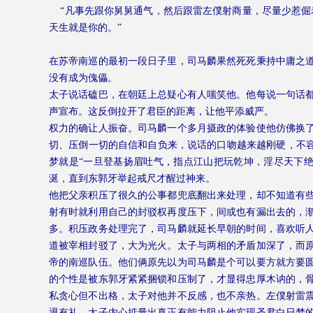
“凡事先跟你舅舅通气，然后跟雷左僕射商量，尽量少惹倔
天生就是你的。”
在苏帝南巡的最初一段日子里，司马麟果然死死秉持中庸之
没有成为傀儡。
太子说话磕巴，在朝廷上总疑心有人嗤笑他。他每说一句话
声宣布。这反倒拉开了君臣的距离，让他平添威严。
权力的确让人振奋。司马麟一个多月摄政的体验使他仿佛换
切、压倒一切的自信和自负来，说话的口吻越来越刚硬，不容
梦就是“一旦登基扬眉吐气，指点江山把玩乾坤，淫尽天下
涎，直到东郭牙举起戒尺才醒过神来。
他把父亲积压了很久的公事都兜底翻出来处理，却不知道有
射有时就利用自己的封驳权再度压下，间或也有漏出去的，
多。积压政务处理完了，司马麟就延长早朝的时间，喜欢听
道被宰相封驳了，大为光火。太子与两相的矛盾加深了，而
帝的南巡队伍。他们俩原先以为司马麟是个可以要方就方要
的个性是被东郭牙紧紧捆锁和压制了，才显得忠厚木讷的，
私贪心但不出格，太子对他并不反感，也不亲热。左僕射雷
退有礼。太子内心掂量出真正有能力阻止他实现圣君白日梦