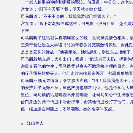
一个老人粗重的呻吟和嘶哑的哭泣。侍卫道：牛公公，这老头
宫女道：“殿下今天要了我，明天就会抛弃我。”
司马麟道：“不不不会的，我我我爱你已经很久了。”
宫女道：“殿下对老师怕成这样，可见殿下没有胆量，怎么能
下来。
司马麟听了这话就认真端详宫女的脸，发现虽说肤色稍黑，
三角带曾让他在太学读书时的青春岁月充满激情梦想，而此刻
是是是爱你的缘故！”他要亲她，她站起来，别过头去拒绝了
司马麟忽地立起，大步出门，喝道：“把这老匹夫扔、扔到沟
杂目光看他的学生，司马麟背过身去不敢承接老师的目光。
的侄子司马雄狮等人。他们走过来扶起东郭牙，都恶狠狠地看
司马麟不顾兄弟情谊，涨红脸大声说：“呵！我我我是太子，
的爱护几乎无微不至，虽然严厉也非常到位。他是个学问大
皇位。司马麟的话是哪壶不开提哪壶，让司马豹心中生出恨
借口身边的两个侍卫不听命行事，命其他侍卫殴打了他们，
但一缕血迹在脚踝上，依然潮湿。她的名字叫安妮。
5
，江山美人