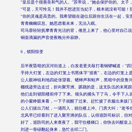
“皇后是个很善良和气的人。”苏帝说，“她会保护你的。太子
“可是，天可怜见！我并不想进宫当妃子，根本就没有可能！
“你的灵魂是高贵的。我希望能在逊位后跟你生活在一起，安
青青幽幽叹息。她思虑着未来，无法入眠。
司马蓉轻轻抚摩青青光洁的背，倦意上来了，他心里对自己说
铜壶滴漏的声音使夜晚分外寂静。
6
，锁阳惊变
后半夜昏暗的滨河街道上，白发老更夫敲打着铜锣喊道：“四
手持大灯笼，左边的灯笼上书黑体字“巡夜”，右边的灯笼上
公人眼神锐利地四处张望着。蟋蟀声和蛙声，黑暗中的亚鲁
棚残迹旁边走过，折向聚芳洲。蹊跷的是，这支队伍的末尾跟
他们走到锁阳楼前停了下来。领头的捕头下了马，令手下人去
的小窗睁眼来看，一下子就醒了过来。赶忙披了衣服出来拔门
公人们拔出刀杖，一涌而入，就往楼上冲。门房大叫：“老爷
北风早已经看到了进入聚芳洲的队伍，认得巡防司标识，但对
好了，巡防司的人来查夜了，我守住楼梯口，你快去叫醒皇上
刘进一骨碌翻起身来，急忙去叩二门。