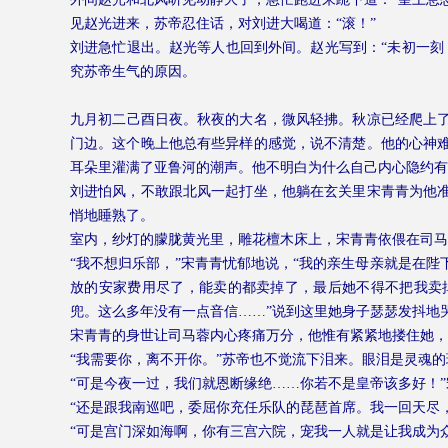
见赵光进来，苏帝忍住话，对刘进大喝道：“滚！”
刘进急忙退出。赵光等人也回到外间。赵光写到：“未初一刻
究苏帝生气的原因。
九月初二
己酉日夜。秋夜的大名，微风轻拂。秋凉已经爬上
门边。这个晚上他总有些异样的感觉，说不清楚。他的心神
耳朵里灌满了亚鲁河的潮声。他不明白为什么自己内心隐约有
刘进怕风，不敢跟北风一起打坐，他躺在玄关里宋青青为他
悄地睡熟了。
室内，纱灯的朦胧黄光里，雕花檀木床上，宋青青依偎在司马
“我不想归乐部，”宋青青忧郁地说，“我的亲生母亲就是在
放的安家费用尽了，能卖的都卖掉了，最后她不得不把我卖
兜。这么多年没有一点音信……”说到这里她身子瑟瑟发抖地
宋青青的身世让司马蓉内心疼痛万分，他惟有紧紧地搂住她，
“我需要你，离不开你。”苏帝也不觉流下泪来。眼泪是灵魂的
“可是今夜一过，我们就恩断缘绝……你若不是皇帝该多好！
“还是跟我南巡吧，委屈你充任乐队的琵琶首席。我一回天尽
“可是宫门深如海啊，你有三宫六院，宠我一人就是让我成为