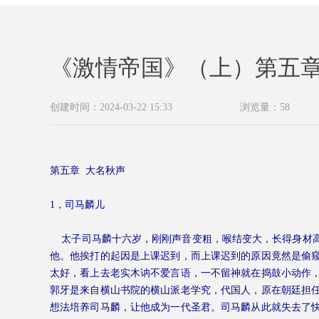
《激情帝国》（上）第五
创建时间：
2024-03-22
15:33
浏览量：
58
第五章
大名秋声
1
，司马麟儿
太子司马麟十六岁，刚刚声音变粗，喉结变大，长得身材
他。他挨打的起因是上课迟到，而上课迟到的原因竟然是偷
太好，看上去老实木讷不爱言语，一不留神就在捣鼓小动作
郭牙是来自横山书院的横山派老学究，代国人，原在朝廷担
想法培养司马麟，让他成为一代圣君。司马麟从此就失去了