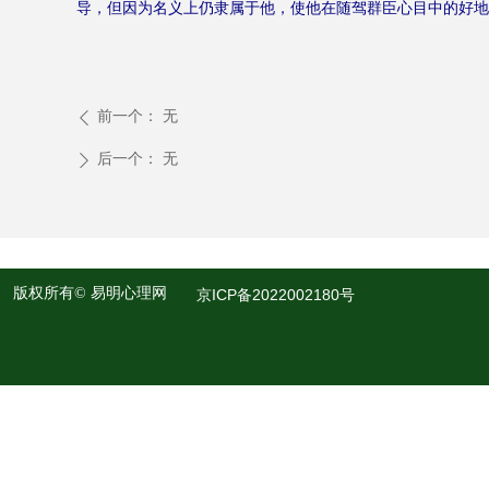
导，但因为名义上仍隶属于他，使他在随驾群臣心目中的好地
前一个：
无
ꄴ
后一个：
无
ꄲ
版权所有©
易明心理网
京ICP备2022002180号