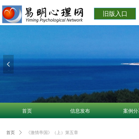
旧版入口
넳
首页
信息发布
案例分
首页
ꄲ
《激情帝国》（上）第五章