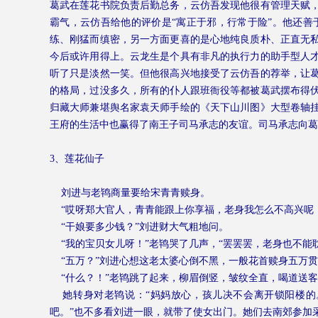
葛武在莲花书院负责后勤总务，云仿吾发现他很有管理天赋
霸气，云仿吾给他的评价是“寓正于邪，行常于险”。他还
练、刚猛而缜密，另一方面更喜的是心地纯良质朴、正直无
今后或许用得上。云龙生是个具有非凡的执行力的助手型人
听了只是淡然一笑。但他很高兴地接受了云仿吾的荐举，让
的格局，过没多久，所有的仆人跟班衙役等都被葛武摆布得
归藏大师兼堪舆名家袁天师手绘的《天下山川图》大型卷轴
王府的生活中也赢得了南王子司马承志的友谊。司马承志向葛
3
、莲花仙子
刘进与老鸨商量要给宋青青赎身。
“哎呀郑大官人，青青能跟上你享福，老身我怎么不高兴呢
“干娘要多少钱？”刘进财大气粗地问。
“我的宝贝女儿呀！”老鸨哭了几声，“罢罢罢，老身也不
“五万？”刘进心想这老太婆心倒不黑，一般花首赎身五万
“什么？！”老鸨跳了起来，柳眉倒竖，皱纹全直，喝道送
她转身对老鸨说：“妈妈放心，孩儿决不会离开锁阳楼的
吧。”也不多看刘进一眼，就带了使女出门。她们去南郊参加