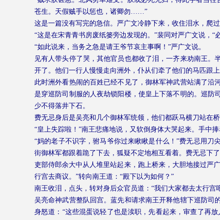
苍生。天假贼手以惩也，诸卿勿……”
这是一篇没有写完的急信。严广文冷静下来，收住泪水，爬过
“这是在宋青青书房废纸篓旁边发现的。”裴同对严广文说，“
“如此说来，当务之急是请王爷节哀主事啊！”严广文说。
见有人带头停了哭，其他官员也都收了泪，一齐来劝南王。
开了。他们一行人慢慢走向洲外，仆从们牵了他们的马匹跟上
此时洲外看热闹的百姓已经不见了，御林军神武营站满了沿
是穿巡防司制服的人夜劫锁阳楼，使皇上下落不明的。巡防
少不得落井下石。
费无忌身后是吴亮和几个御林军统领，他们都跃马横刀站在桥
“皇上失踪啦！”南王悲痛地说，又软倒身体大哭起来。手中
“妈的老子不识字，驸马爷你过来瞅瞅是什么！”费无忌用刀
街御林军都跟着跪了下去，狐疑不定地相互看着。费无忌下了
吏部侍郎余大中从人堆里站起来，跑上桥来，大胆地接过严广
行宫去商议。”转向南王道：“殿下以为如何？”
南王收泪，点头，转对身后众官员道：“我们大家都去太行宫
吴亮命神武营整队回宫。蓝先和请求南王开释他辖下巡防司
身怒道：“这些混蛋说轻了也是渎职，先看起来，审查了再放